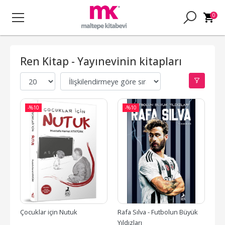
0
Ren Kitap - Yayınevinin kitapları
-%
10
-%
10
Çocuklar için Nutuk
Rafa Sılva - Futbolun Büyük 
Yıldızları