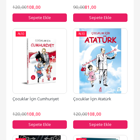
120
,00
108
,00
90
,00
81
,00
Sepete Ekle
Sepete Ekle
-%
10
-%
10
Çocuklar İçin Cumhuriyet
Çocuklar İçin Atatürk
120
,00
108
,00
120
,00
108
,00
Sepete Ekle
Sepete Ekle