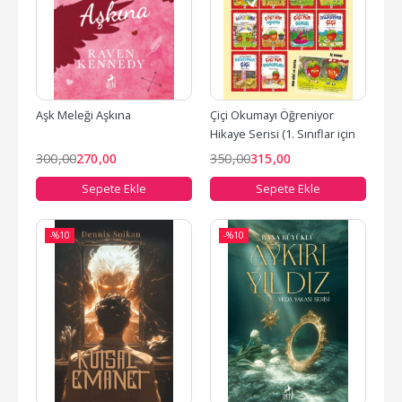
Aşk Meleği Aşkına
Çiçi Okumayı Öğreniyor 
Hikaye Serisi (1. Sınıflar için 
10 Kitap)
300
,00
270
,00
350
,00
315
,00
Sepete Ekle
Sepete Ekle
-%
10
-%
10