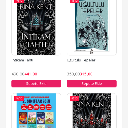
-%
10
-%
10
İntikam Tahtı
Uğultulu Tepeler
490
,00
441
,00
350
,00
315
,00
Sepete Ekle
Sepete Ekle
-%
10
-%
10