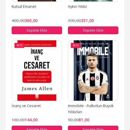
Kutsal Emanet
Aykırı Yıldız
400
,00
360
,00
390
,00
351
,00
Sepete Ekle
Sepete Ekle
-%
10
-%
10
İnanç ve Cesaret
Immobıle - Futbolun Büyük 
Yıldızları
160
,00
144
,00
90
,00
81
,00
Sepete Ekle
Sepete Ekle