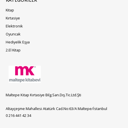
Kitap
Kırtasiye
Elektronik
Oyuncak
Hediyelik Eşya
2.El Kitap
Maltepe Kitap Kırtasiye Bilg.San.Dış.Tic.Ltd.Şti
Altayçeşme Mahallesi Atatürk Cad.No:63/A Maltepe/İstanbul
0 216 441 42 34