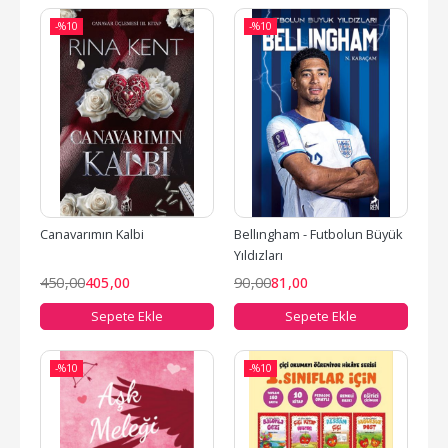
-%
10
-%
10
Canavarımın Kalbi
Bellıngham - Futbolun Büyük 
Yıldızları
450
,00
405
,00
90
,00
81
,00
Sepete Ekle
Sepete Ekle
-%
10
-%
10