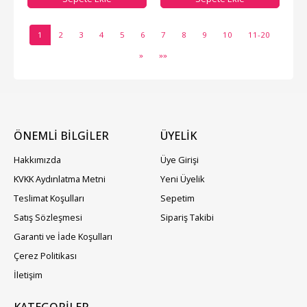
1
2
3
4
5
6
7
8
9
10
11-20
»
»»
ÖNEMLİ BİLGİLER
ÜYELIK
Hakkımızda
Üye Girişi
KVKK Aydınlatma Metni
Yeni Üyelik
Teslimat Koşulları
Sepetim
Satış Sözleşmesi
Sipariş Takibi
Garanti ve İade Koşulları
Çerez Politikası
İletişim
KATEGORILER