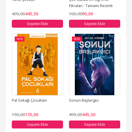
Fıkraları - Tamamı Resimli
495
,00
445
,50
100
,00
90
,00
Sepete Ekle
Sepete Ekle
-%
10
-%
10
Pal Sokağı Çocukları
Sonun Başlangıcı
150
,00
135
,00
495
,00
445
,50
Sepete Ekle
Sepete Ekle