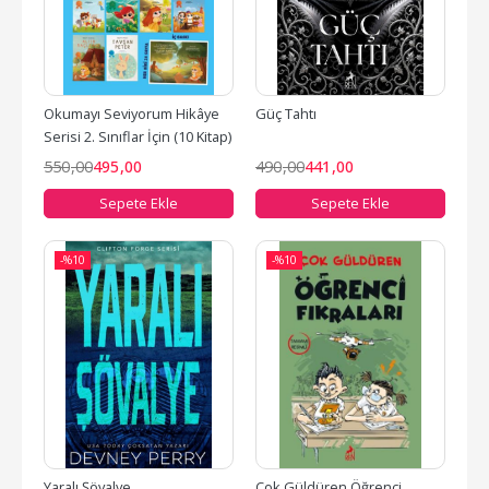
Okumayı Seviyorum Hikâye 
Güç Tahtı
Serisi 2. Sınıflar İçin (10 Kitap)
550
,00
495
,00
490
,00
441
,00
Sepete Ekle
Sepete Ekle
-%
10
-%
10
Yaralı Şövalye
Çok Güldüren Öğrenci 