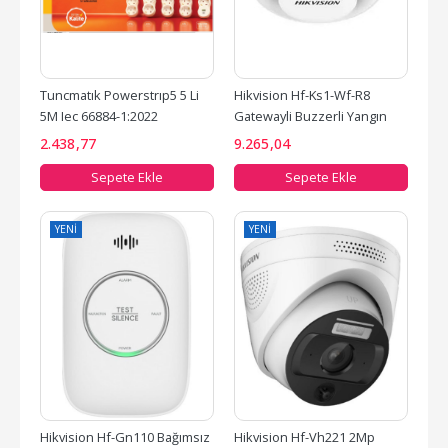
Tuncmatık Powerstrıp5 5 Li 
Hikvision Hf-Ks1-Wf-R8 
5M Iec 66884-1:2022 
Gatewayli Buzzerli Yangın 
Standartı, Fr(Alev...
Algılama Kablosuz Duman...
2.438
,77
9.265
,04
Sepete Ekle
Sepete Ekle
YENI
YENI
Hikvision Hf-Gn110 Bağımsız 
Hikvision Hf-Vh221 2Mp 