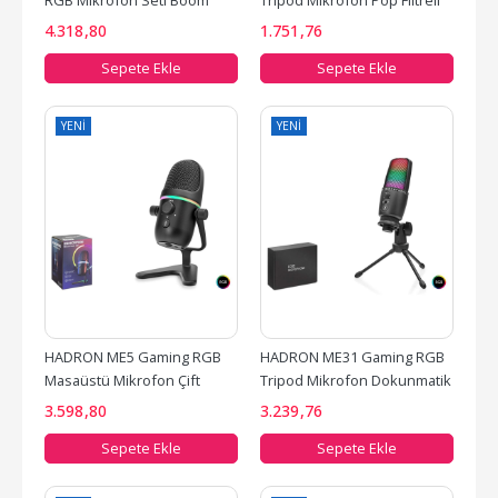
RGB Mikrofon Seti Boom 
Tripod Mikrofon Pop Filtreli 
Mikrofon Kolu Type-C 
Type-C 48kHz 16Bit Siyah
4.318
,80
1.751
,76
192kHz...
Sepete Ekle
Sepete Ekle
YENI
YENI
HADRON ME5 Gaming RGB 
HADRON ME31 Gaming RGB 
Masaüstü Mikrofon Çift 
Tripod Mikrofon Dokunmatik 
Modlu Gain Kontrollü Type-
Mute Gain Kontrollü...
3.598
,80
3.239
,76
C...
Sepete Ekle
Sepete Ekle