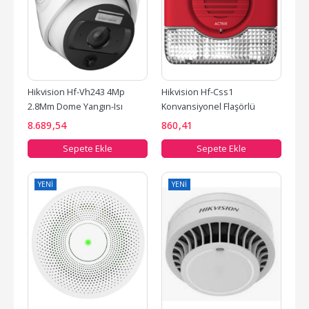
Hikvision Hf-Vh243 4Mp 
Hikvision Hf-Css1 
2.8Mm Dome Yangın-Isı 
Konvansiyonel Flaşörlü 
Algılama Kamerası
Yangın Alarm Sireni
8.689
,54
860
,41
Sepete Ekle
Sepete Ekle
YENI
YENI