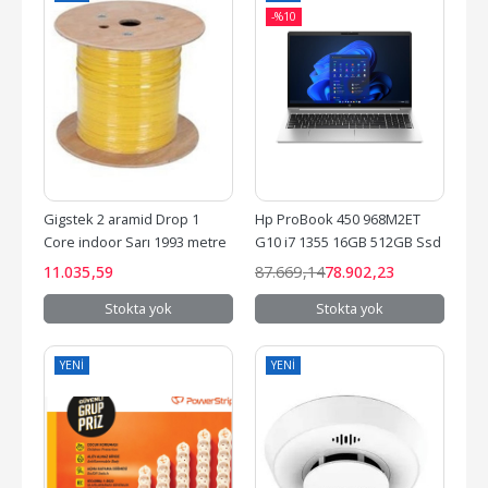
-%
10
Gigstek 2 aramid Drop 1 
Hp ProBook 450 968M2ET 
Core indoor Sarı 1993 metre 
G10 i7 1355 16GB 512GB Ssd 
Fiber Kablo
FreeDOS 15.6" Notebook
11.035
,59
87.669
,14
78.902
,23
Stokta yok
Stokta yok
YENI
YENI