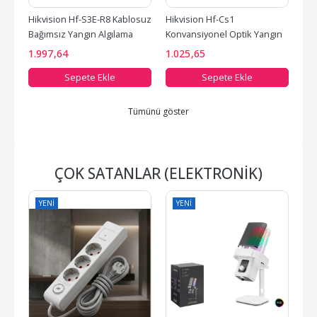
Hikvision Hf-S3E-R8 Kablosuz 
Hikvision Hf-Cs1 
Bağımsız Yangın Algılama 
Konvansiyonel Optik Yangın 
Duman Dedektörü...
Algılama Duman Dedektörü...
1.997
,64
1.025
,65
Sepete Ekle
Sepete Ekle
Tümünü göster
ÇOK SATANLAR (ELEKTRONIK)
YENI
YENI