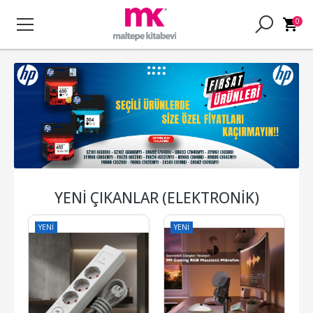
0
YENI ÇIKANLAR (ELEKTRONIK)
YENI
YENI