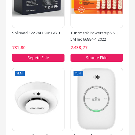
Solinved 12v 7AH Kuru Akü
Tuncmatık Powerstrıp5 5 Li 
5M Iec 66884-1:2022 
Standartı, Fr(Alev...
781
,80
2.438
,77
Sepete Ekle
Sepete Ekle
YENI
YENI