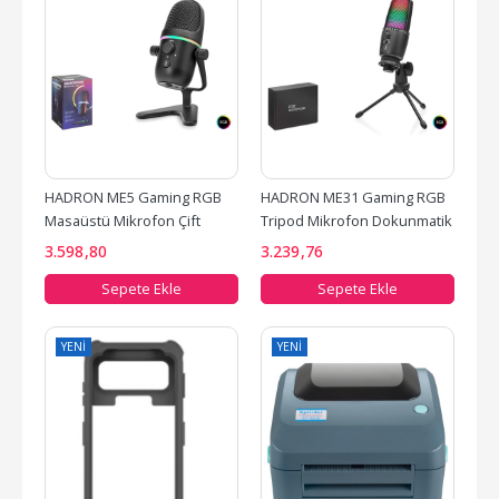
HADRON ME5 Gaming RGB 
HADRON ME31 Gaming RGB 
Masaüstü Mikrofon Çift 
Tripod Mikrofon Dokunmatik 
Modlu Gain Kontrollü Type-
Mute Gain Kontrollü...
3.598
,80
3.239
,76
C...
Sepete Ekle
Sepete Ekle
YENI
YENI