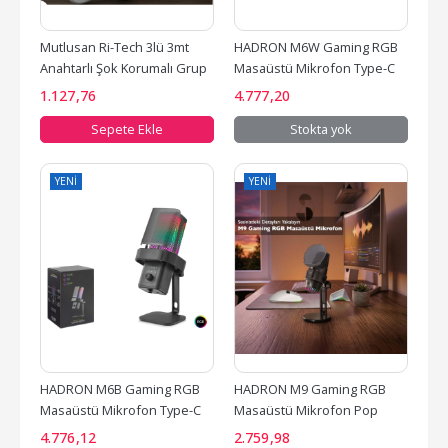
Mutlusan Ri-Tech 3lü 3mt 
HADRON M6W Gaming RGB 
Anahtarlı Şok Korumalı Grup 
Masaüstü Mikrofon Type-C 
Priz (001 175...
192kHz 24Bit Beyaz
1.127
,76
4.777
,20
Sepete Ekle
Stokta yok
YENI
YENI
HADRON M6B Gaming RGB 
HADRON M9 Gaming RGB 
Masaüstü Mikrofon Type-C 
Masaüstü Mikrofon Pop 
192kHz 24Bit Siyah
Filtreli Type-C 48kHz 16Bit...
4.776
,12
2.759
,98