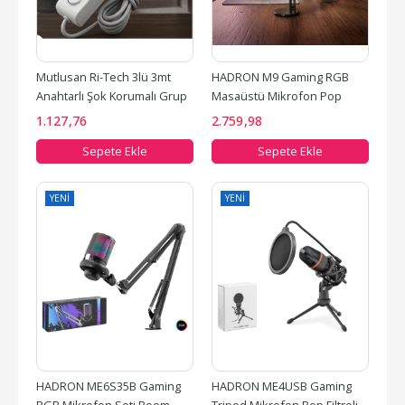
Mutlusan Ri-Tech 3lü 3mt 
HADRON M9 Gaming RGB 
Anahtarlı Şok Korumalı Grup 
Masaüstü Mikrofon Pop 
Priz (001 175...
Filtreli Type-C 48kHz 16Bit...
1.127
,76
2.759
,98
Sepete Ekle
Sepete Ekle
YENI
YENI
HADRON ME6S35B Gaming 
HADRON ME4USB Gaming 