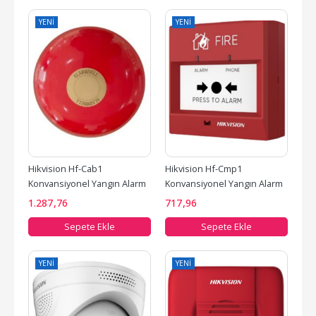
YENI
YENI
Hikvision Hf-Cab1 
Hikvision Hf-Cmp1 
Konvansiyonel Yangın Alarm 
Konvansiyonel Yangın Alarm 
Zili
Butonu,Tekrar Kurulabilir
1.287
,76
717
,96
Sepete Ekle
Sepete Ekle
YENI
YENI