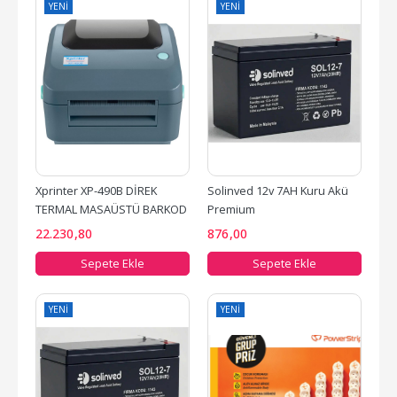
YENI
YENI
Xprinter XP-490B DİREK 
Solinved 12v 7AH Kuru Akü 
TERMAL MASAÜSTÜ BARKOD 
Premium
YAZICISI
22.230
,80
876
,00
Sepete Ekle
Sepete Ekle
YENI
YENI