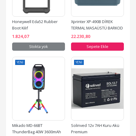
Honeywell Eda52 Rubber 
Xprinter XP-490B DİREK 
Boot Kılıf
TERMAL MASAÜSTÜ BARKOD 
YAZICISI
1.824
,07
22.230
,80
Stokta yok
Sepete Ekle
YENI
YENI
Mikado MD-66BT 
Solinved 12v 7AH Kuru Akü 
ThunderBag 40W 3600mAh 
Premium