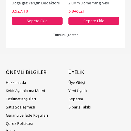
Doğalgaz Yangın Dedektörü 
2.8Mm Dome Yangın-Isı 
Standalone
Algılama Kamerası
3.527
,10
5.846
,21
Sepete Ekle
Sepete Ekle
Tümünü göster
ÖNEMLİ BİLGİLER
ÜYELIK
Hakkımızda
Üye Girişi
KVKK Aydınlatma Metni
Yeni Üyelik
Teslimat Koşulları
Sepetim
Satış Sözleşmesi
Sipariş Takibi
Garanti ve İade Koşulları
Çerez Politikası