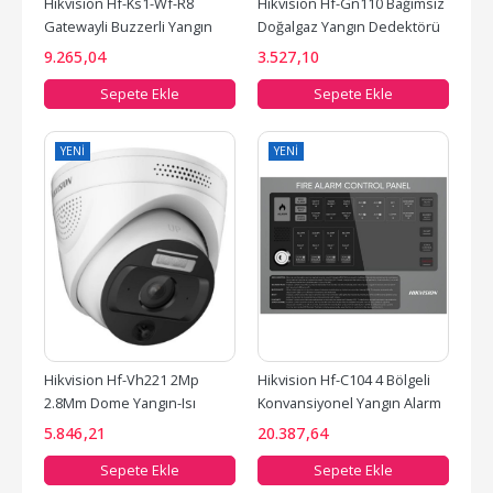
Hikvision Hf-Ks1-Wf-R8 
Hikvision Hf-Gn110 Bağımsız 
Gatewayli Buzzerli Yangın 
Doğalgaz Yangın Dedektörü 
Algılama Kablosuz Duman...
Standalone
9.265
,04
3.527
,10
Sepete Ekle
Sepete Ekle
YENI
YENI
Hikvision Hf-Vh221 2Mp 
Hikvision Hf-C104 4 Bölgeli 
2.8Mm Dome Yangın-Isı 
Konvansiyonel Yangın Alarm 
Algılama Kamerası
Paneli
5.846
,21
20.387
,64
Sepete Ekle
Sepete Ekle