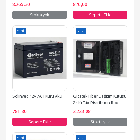
Çanta Taşıma Özellikli...
8.265
,30
876
,00
Stokta yok
Sepete Ekle
YENI
YENI
Solinved 12v 7AH Kuru Akü
Gigstek Fiber Dağıtım Kutusu 
24 lü Fttx Distribuon Box
781
,80
2.223
,08
Sepete Ekle
Stokta yok
YENI
YENI