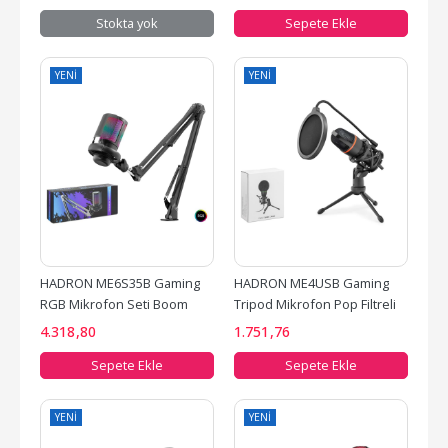
Stokta yok
Sepete Ekle
YENI
YENI
HADRON ME6S35B Gaming 
HADRON ME4USB Gaming 
RGB Mikrofon Seti Boom 
Tripod Mikrofon Pop Filtreli 
Mikrofon Kolu Type-C 
Type-C 48kHz 16Bit Siyah
4.318
,80
1.751
,76
192kHz...
Sepete Ekle
Sepete Ekle
YENI
YENI