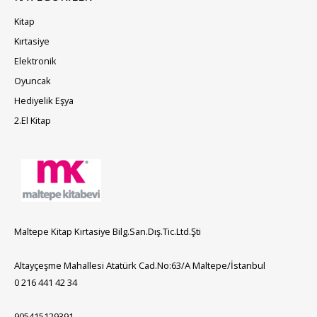
Kitap
Kırtasiye
Elektronik
Oyuncak
Hediyelik Eşya
2.El Kitap
Maltepe Kitap Kırtasiye Bilg.San.Dış.Tic.Ltd.Şti
Altayçeşme Mahallesi Atatürk Cad.No:63/A Maltepe/İstanbul
0 216 441 42 34
905415129391