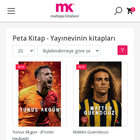
0
Peta Kitap - Yayınevinin kitapları
-%
10
-%
10
Yunus Akgün - (Poster 
Mattéo Guendouzi
Hediyeli)