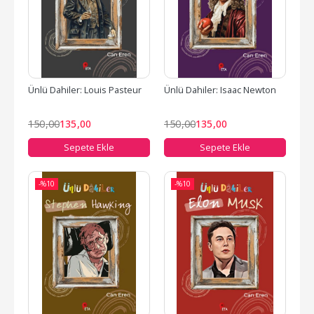
Ünlü Dahiler: Louis Pasteur
Ünlü Dahiler: Isaac Newton
150
,00
135
,00
150
,00
135
,00
Sepete Ekle
Sepete Ekle
-%
10
-%
10