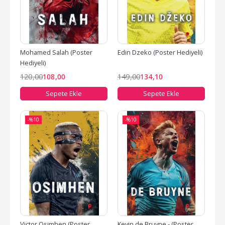
Mohamed Salah (Poster 
Edin Dzeko (Poster Hediyeli)
Hediyeli)
120
,00
108
,00
149
,00
134
,10
Sepete Ekle
Sepete Ekle
-%
10
-%
10
Victor Osimhen (Poster 
Kevin de Bruyne - (Poster 