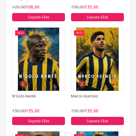
120
,00
108
,00
150
,00
135
,00
Sepete Ekle
Sepete Ekle
-%
10
-%
10
N'Golo Kanté
Marco Asensio
150
,00
135
,00
150
,00
135
,00
Sepete Ekle
Sepete Ekle