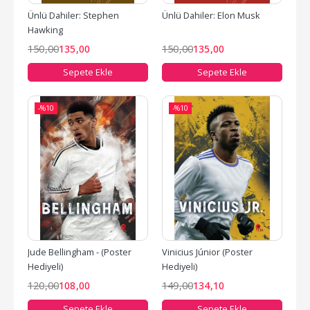
Ünlü Dahiler: Stephen 
Ünlü Dahiler: Elon Musk
Hawking
150
,00
135
,00
150
,00
135
,00
Sepete Ekle
Sepete Ekle
-%
10
-%
10
Jude Bellingham - (Poster 
Vinicius Júnior (Poster 
Hediyeli)
Hediyeli)
120
,00
108
,00
149
,00
134
,10
Sepete Ekle
Sepete Ekle