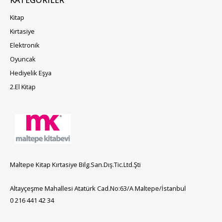
Kitap
Kırtasiye
Elektronik
Oyuncak
Hediyelik Eşya
2.El Kitap
Maltepe Kitap Kırtasiye Bilg.San.Dış.Tic.Ltd.Şti
Altayçeşme Mahallesi Atatürk Cad.No:63/A Maltepe/İstanbul
0 216 441 42 34