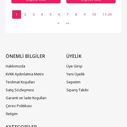
1
2
3
4
5
6
7
8
9
10
11-20
»
»»
ÖNEMLİ BİLGİLER
ÜYELIK
Hakkımızda
Üye Girişi
KVKK Aydınlatma Metni
Yeni Üyelik
Teslimat Koşulları
Sepetim
Satış Sözleşmesi
Sipariş Takibi
Garanti ve İade Koşulları
Çerez Politikası
İletişim
KATEGORILER