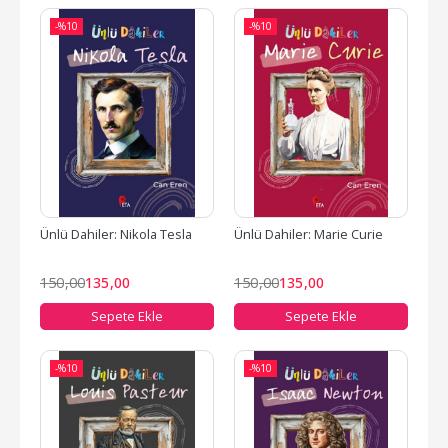
-%
10
-%
10
Ünlü Dahiler: Nikola Tesla
Ünlü Dahiler: Marie Curie
150
,00
135
,00
150
,00
135
,00
Sepete Ekle
Sepete Ekle
-%
10
-%
10