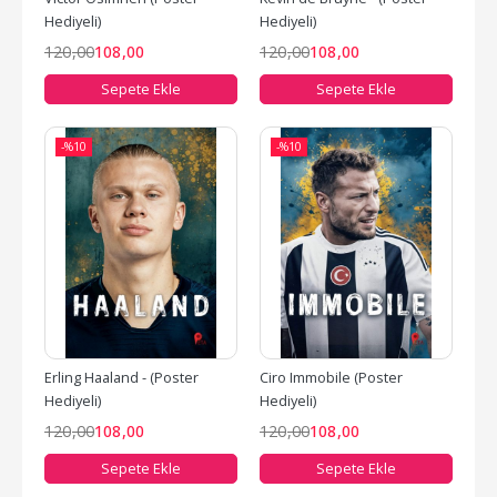
Hediyeli)
Hediyeli)
120
,00
108
,00
120
,00
108
,00
Sepete Ekle
Sepete Ekle
-%
10
-%
10
Erling Haaland - (Poster 
Ciro Immobile (Poster 
Hediyeli)
Hediyeli)
120
,00
108
,00
120
,00
108
,00
Sepete Ekle
Sepete Ekle