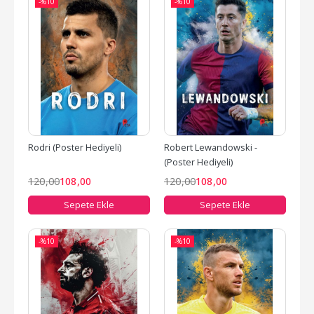
-%
10
-%
10
Rodri (Poster Hediyeli)
Robert Lewandowski - 
(Poster Hediyeli)
120
,00
108
,00
120
,00
108
,00
Sepete Ekle
Sepete Ekle
-%
10
-%
10