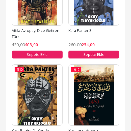
Attila-Avrupayı Dize Getiren 
Kara Panter 3
Türk
450
,00
405
,00
260
,00
234
,00
Sepete Ekle
Sepete Ekle
-%
10
-%
10
Kara Panter 2 - Kondo 
Kuşatma - Arapça