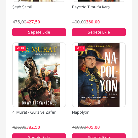
Şeyh Şamil
Bayezid Timur'a Karşı
475
,00
427
,50
400
,00
360
,00
Sepete Ekle
Sepete Ekle
-%
10
-%
10
4. Murat - Gürz ve Zafer
Napolyon
425
,00
382
,50
450
,00
405
,00
Sepete Ekle
Sepete Ekle