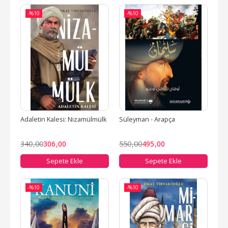
-%
10
-%
10
Adaletin Kalesi: Nizamülmülk
Süleyman - Arapça
340
,00
306
,00
550
,00
495
,00
Sepete Ekle
Sepete Ekle
-%
10
-%
10