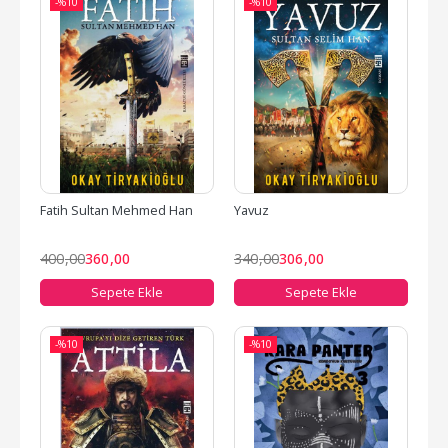
-%
10
-%
10
Fatih Sultan Mehmed Han
Yavuz
400
,00
360
,00
340
,00
306
,00
Sepete Ekle
Sepete Ekle
-%
10
-%
10