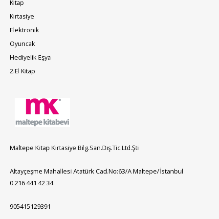
Kitap
Kırtasiye
Elektronik
Oyuncak
Hediyelik Eşya
2.El Kitap
Maltepe Kitap Kırtasiye Bilg.San.Dış.Tic.Ltd.Şti
Altayçeşme Mahallesi Atatürk Cad.No:63/A Maltepe/İstanbul
0 216 441 42 34
905415129391