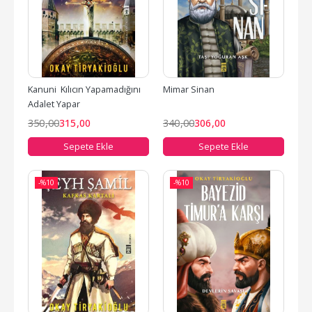
Kanuni  Kılıcın Yapamadığını 
Mimar Sinan
Adalet Yapar
350
,00
315
,00
340
,00
306
,00
Sepete Ekle
Sepete Ekle
-%
10
-%
10