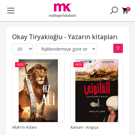
0
Okay Tiryakioğlu - Yazarın kitapları
-%
10
-%
10
Allah'ın Aslanı
Kanuni - Arapça