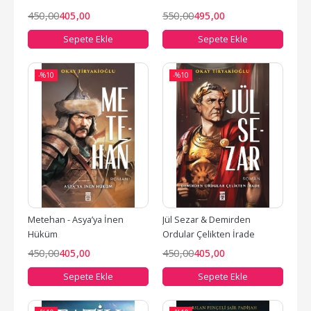
450
,00
405
,00
550
,00
495
,00
Sepete Ekle
Sepete Ekle
-%
10
-%
10
Metehan - Asya’ya İnen 
Jül Sezar & Demirden 
Hüküm
Ordular Çelikten İrade
450
,00
405
,00
450
,00
405
,00
Sepete Ekle
Sepete Ekle