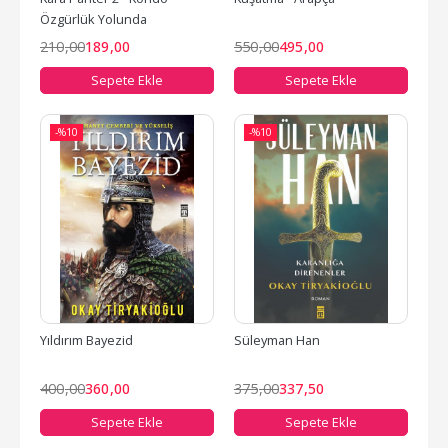
Özgürlük Yolunda
210
,00
189
,00
550
,00
495
,00
Sepete Ekle
Sepete Ekle
-%
10
-%
10
Yıldırım Bayezid
Süleyman Han
400
,00
360
,00
375
,00
337
,50
Sepete Ekle
Sepete Ekle