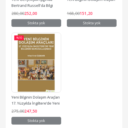
Bertrand Russell'da Bilgi 
Problemi
280
,00
252
,00
168
,00
151
,20
Stokta yok
Stokta yok
-%
10
Yeni Bilginin Dolaşım Araçları  
17. Yüzyılda İngiltere’de Yeni 
Bilginin...
275
,00
247
,50
Stokta yok