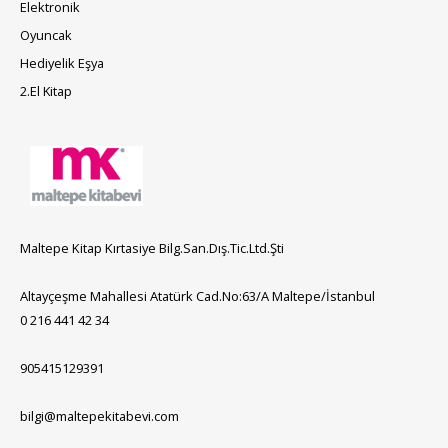
Elektronik
Oyuncak
Hediyelik Eşya
2.El Kitap
Maltepe Kitap Kırtasiye Bilg.San.Dış.Tic.Ltd.Şti
Altayçeşme Mahallesi Atatürk Cad.No:63/A Maltepe/İstanbul
0 216 441 42 34
905415129391
bilgi@maltepekitabevi.com