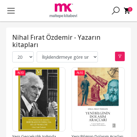
0
Nihal Fırat Özdemir - Yazarın
kitapları
-%
10
-%
10
Yeni Gerçekçilik Işığında 
Yeni Bilginin Dolaşım Araçları