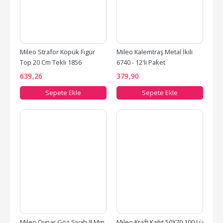
Mileo Strafor Köpük Figür 
Mileo Kalemtraş Metal İkili 
Top 20 Cm Tekli 1856
6740 - 12'li Paket
639
,26
379
,90
Sepete Ekle
Sepete Ekle
Mileo Oynar Göz Siyah 8 Mm 
Mıleo Kraft Kağıt 50X70 100 Lü 