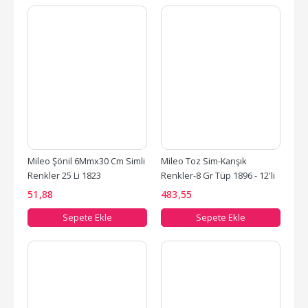
Mileo Şönil 6Mmx30 Cm Simli 
Mileo Toz Sim-Karışık 
Renkler 25 Li 1823
Renkler-8 Gr Tüp 1896 - 12'li 
Paket
51
,88
483
,55
Sepete Ekle
Sepete Ekle