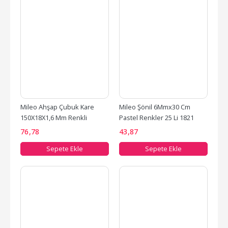
Mileo Ahşap Çubuk Kare 
Mileo Şönil 6Mmx30 Cm 
150X18X1,6 Mm Renkli
Pastel Renkler 25 Li 1821
76
,78
43
,87
Sepete Ekle
Sepete Ekle