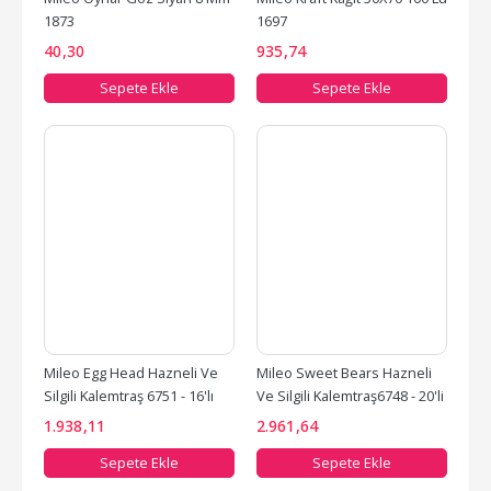
1873
1697
40
,30
935
,74
Sepete Ekle
Sepete Ekle
Mileo Egg Head Hazneli Ve 
Mileo Sweet Bears Hazneli 
Silgili Kalemtraş 6751 - 16'lı 
Ve Silgili Kalemtraş6748 - 20'li 
Paket
Paket
1.938
,11
2.961
,64
Sepete Ekle
Sepete Ekle