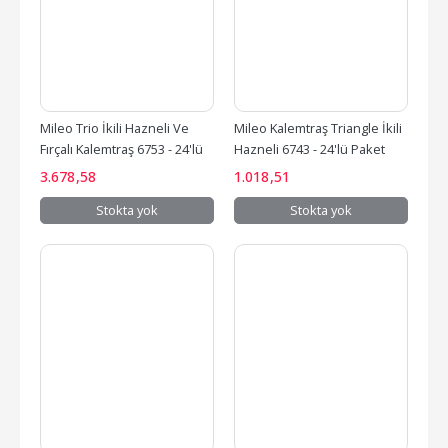
Mileo Trio İkili Hazneli Ve 
Mileo Kalemtraş Triangle İkili 
Fırçalı Kalemtraş 6753 - 24'lü 
Hazneli 6743 - 24'lü Paket
Paket
3.678
,58
1.018
,51
Stokta yok
Stokta yok