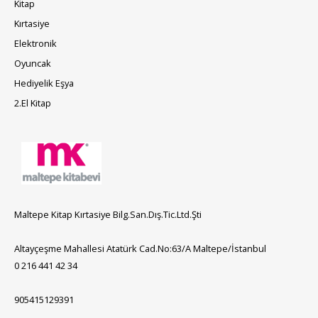
Kitap
Kırtasiye
Elektronik
Oyuncak
Hediyelik Eşya
2.El Kitap
Maltepe Kitap Kırtasiye Bilg.San.Dış.Tic.Ltd.Şti
Altayçeşme Mahallesi Atatürk Cad.No:63/A Maltepe/İstanbul
0 216 441 42 34
905415129391