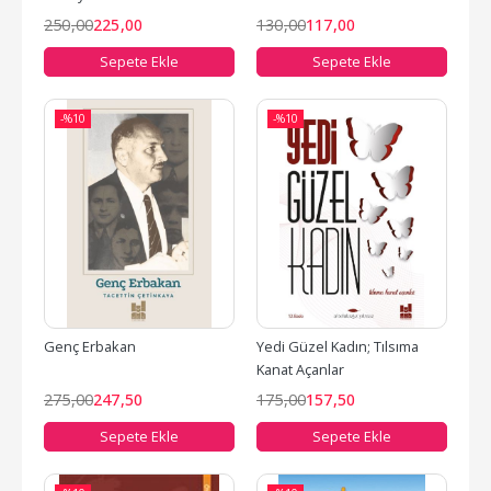
250
,00
225
,00
130
,00
117
,00
Sepete Ekle
Sepete Ekle
-%
10
-%
10
Genç Erbakan
Yedi Güzel Kadın; Tılsıma 
Kanat Açanlar
275
,00
247
,50
175
,00
157
,50
Sepete Ekle
Sepete Ekle