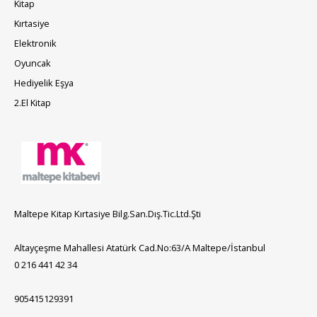
Kitap
Kırtasiye
Elektronik
Oyuncak
Hediyelik Eşya
2.El Kitap
Maltepe Kitap Kırtasiye Bilg.San.Dış.Tic.Ltd.Şti
Altayçeşme Mahallesi Atatürk Cad.No:63/A Maltepe/İstanbul
0 216 441 42 34
905415129391