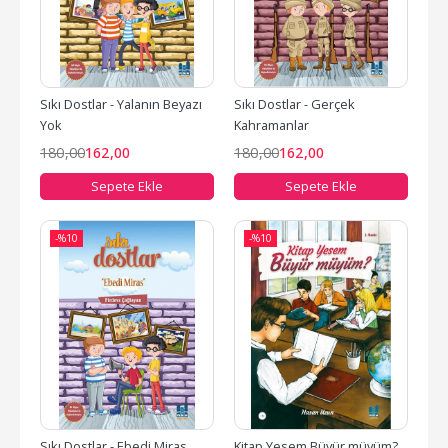
Sıkı Dostlar - Yalanın Beyazı 
Sıkı Dostlar - Gerçek 
Yok
Kahramanlar
180
,00
162
,00
180
,00
162
,00
Sepete Ekle
Sepete Ekle
-%
10
-%
10
Sıkı Dostlar - Ebedi Miras
Kitap Yesem Büyür müyüm?