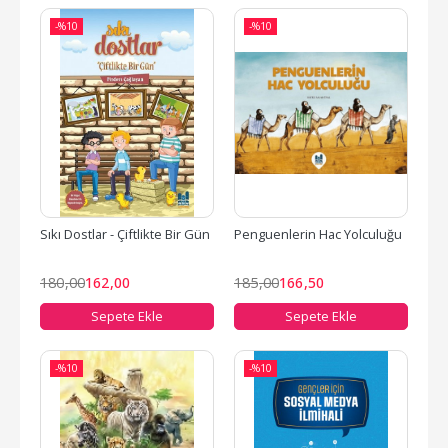
-%
10
-%
10
Sıkı Dostlar - Çiftlikte Bir Gün
Penguenlerin Hac Yolculuğu
180
,00
162
,00
185
,00
166
,50
Sepete Ekle
Sepete Ekle
-%
10
-%
10