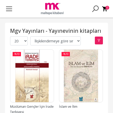
0
Mgv Yayınları - Yayınevinin kitapları
-%
10
-%
10
Müslüman Gençler İçin İrade 
İslam ve İlim
Terbiyesi