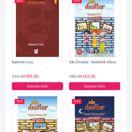
-%
10
-%
10
Kalemin Ucu
Sıkı Dostlar - Kelebek Etkisi
210
,00
189
,00
180
,00
162
,00
Sepete Ekle
Sepete Ekle
-%
10
-%
10