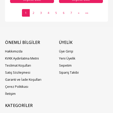
1
2
3
4
5
6
7
»
»»
ÖNEMLİ BİLGİLER
ÜYELIK
Hakkımızda
Üye Girişi
KVKK Aydınlatma Metni
Yeni Üyelik
Teslimat Koşulları
Sepetim
Satış Sözleşmesi
Sipariş Takibi
Garanti ve İade Koşulları
Çerez Politikası
İletişim
KATEGORILER