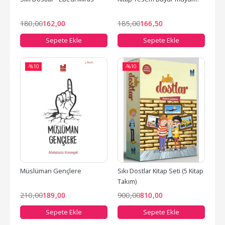
180
,00
162
,00
185
,00
166
,50
Sepete Ekle
Sepete Ekle
-%
10
-%
10
Müslüman Gençlere
Sıkı Dostlar Kitap Seti (5 Kitap 
Takım)
210
,00
189
,00
900
,00
810
,00
Sepete Ekle
Sepete Ekle