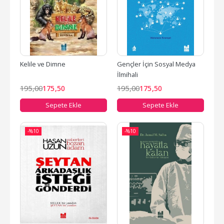
Kelile ve Dimne
Gençler İçin Sosyal Medya 
İlmihali
195
,00
175
,50
195
,00
175
,50
Sepete Ekle
Sepete Ekle
-%
10
-%
10