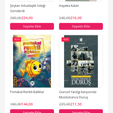
Şeytan Arkadaşlık İsteği 
Hayatta Kalan
Gönderdi
260
,00
234
,00
240
,00
216
,00
Sepete Ekle
Sepete Ekle
-%
10
-%
10
Portakal Renkli Balıklar
Güncel Yanılgı Karşısında 
Müslümanca Duruş
160
,00
144
,00
235
,00
211
,50
Sepete Ekle
Sepete Ekle