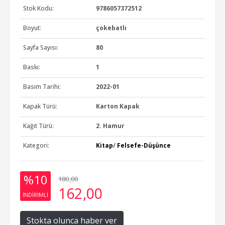
Stok Kodu:
9786057372512
Boyut:
çokebatlı
Sayfa Sayısı:
80
Baskı:
1
Basım Tarihi:
2022-01
Kapak Türü:
Karton Kapak
Kağıt Türü:
2. Hamur
Kategori:
Kitap
/
Felsefe-Düşünce
%10
180
,00
162
,00
INDIRIMLI
Stokta olunca haber ver