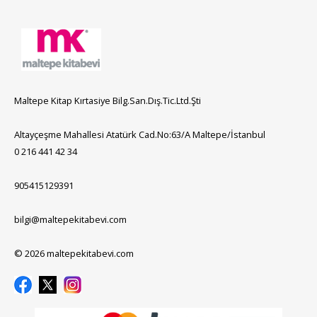
Maltepe Kitap Kırtasiye Bilg.San.Dış.Tic.Ltd.Şti
Altayçeşme Mahallesi Atatürk Cad.No:63/A Maltepe/İstanbul
0 216 441 42 34
905415129391
bilgi@maltepekitabevi.com
© 2026 maltepekitabevi.com