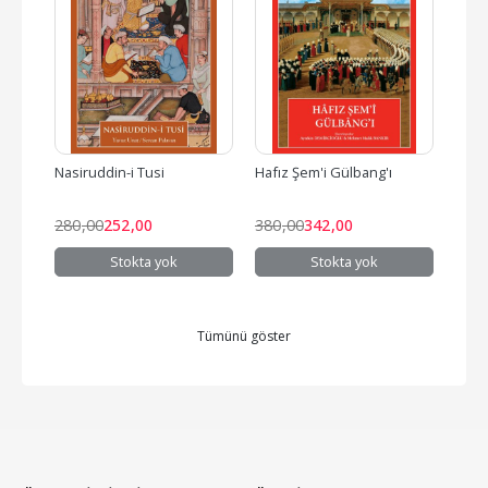
ğe 
Nasiruddin-i Tusi
Hafız Şem'i Gülbang'ı
Talat
Hatır
280
,00
252
,00
380
,00
342
,00
300
Stokta yok
Stokta yok
Tümünü göster