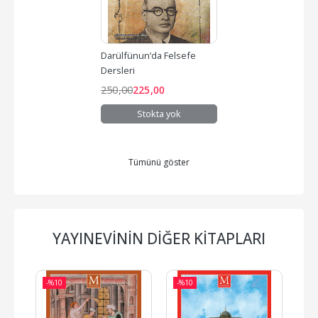
Darülfünun’da Felsefe 
Dersleri
250
,00
225
,00
Stokta yok
Tümünü göster
YAYINEVININ DIĞER KITAPLARI
-%
10
-%
10
-%