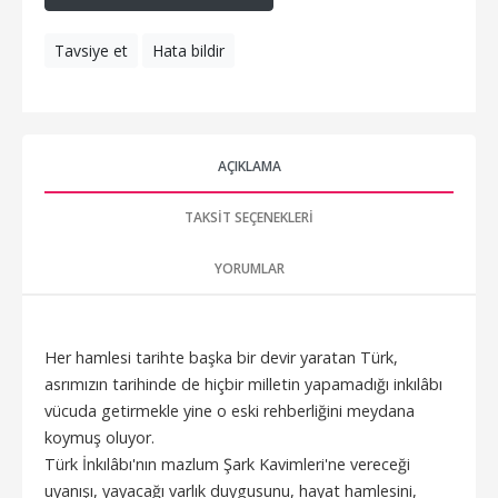
Tavsiye et
Hata bildir
AÇIKLAMA
TAKSIT SEÇENEKLERI
YORUMLAR
Her hamlesi tarihte başka bir devir yaratan Türk,
asrımızın tarihinde de hiçbir milletin yapamadığı inkılâbı
vücuda getirmekle yine o eski rehberliğini meydana
koymuş oluyor.
Türk İnkılâbı'nın mazlum Şark Kavimleri'ne vereceği
uyanışı, yayacağı varlık duygusunu, hayat hamlesini,