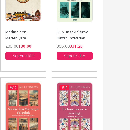
Medine'den 
İki Münzevi Şair ve 
Medeniyete
Hattat; İnzivadan 
Bilgeliğe
200
,00
180
,00
368
,00
331
,20
Sepete Ekle
Sepete Ekle
-%
10
-%
10