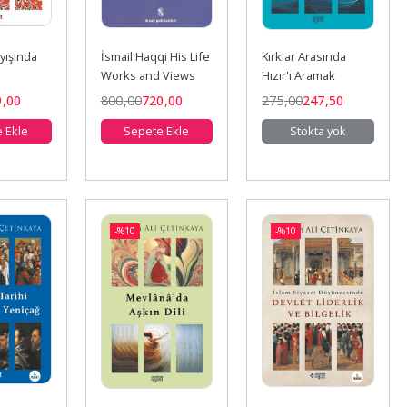
yışında 
İsmail Haqqi His Life 
Kırklar Arasında 
Works and Views
Hızır'ı Aramak
9
,00
800
,00
720
,00
275
,00
247
,50
 Ekle
Sepete Ekle
Stokta yok
-%
10
-%
10