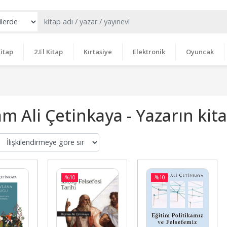
itap
2.El Kitap
Kırtasiye
Elektronik
Oyuncak
m Ali Çetinkaya - Yazarın kita
-%
10
-%
10