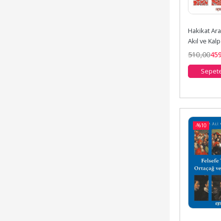
Hakikat Ara
Akıl ve Kalp
510
,00
45
Sepete
-%
10