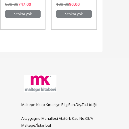
İrfana
830
,00
747
,00
100
,00
90
,00
Stokta yok
Stokta yok
Maltepe Kitap Kırtasiye Bilg.San.Dış.Tic.Ltd.Şti
Altayçeşme Mahallesi Atatürk Cad.No:63/A
Maltepe/İstanbul