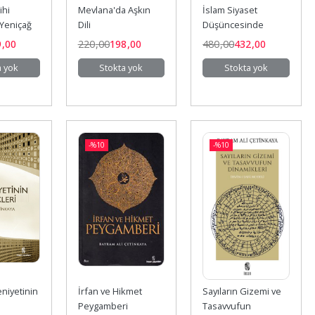
hi 
Mevlana'da Aşkın 
İslam Siyaset 
 Yeniçağ
Dili
Düşüncesinde 
Devlet Liderlik ve 
9
,00
220
,00
198
,00
480
,00
432
,00
Bilgelik
a yok
Stokta yok
Stokta yok
-%
10
-%
10
iyetinin 
İrfan ve Hikmet 
Sayıların Gizemi ve 
Peygamberi
Tasavvufun 