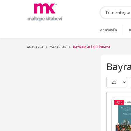
Anasayfa
K
ANASAYFA
YAZARLAR
BAYRAM ALI ÇETINKAYA
Bayra
-%
10