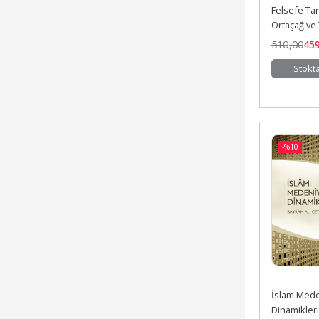
Felsefe Tari
Ortaçağ ve
510
,00
45
Stokt
-%
10
İslam Meden
Dinamikleri