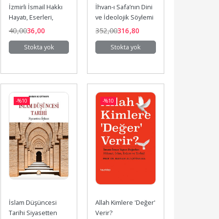
İzmirli İsmail Hakkı 
İhvan-ı Safa’nın Dini 
Hayatı, Eserleri, 
ve İdeolojik Söylemi
Görüşleri
40
,00
36
,00
352
,00
316
,80
Stokta yok
Stokta yok
-%
10
-%
10
İslam Düşüncesi 
Allah Kimlere 'Değer' 
Tarihi Siyasetten 
Verir?