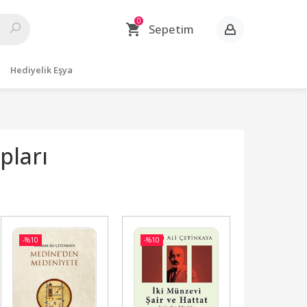
0
Sepetim
Hediyelik Eşya
pları
-%
10
-%
10