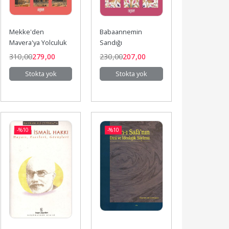
Mekke'den 
Babaannemin 
Mavera'ya Yolculuk
Sandığı
310
,00
279
,00
230
,00
207
,00
Stokta yok
Stokta yok
-%
10
-%
10