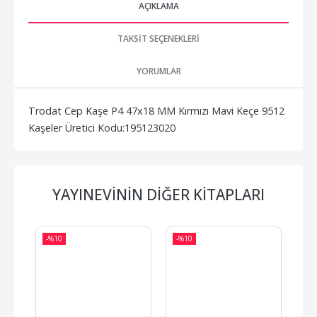
AÇIKLAMA
TAKSIT SEÇENEKLERI
YORUMLAR
Trodat Cep Kaşe P4 47x18 MM Kırmızı Mavi Keçe 9512
Kaşeler Üretici Kodu:195123020
YAYINEVININ DIĞER KITAPLARI
-%
10
-%
10
-%