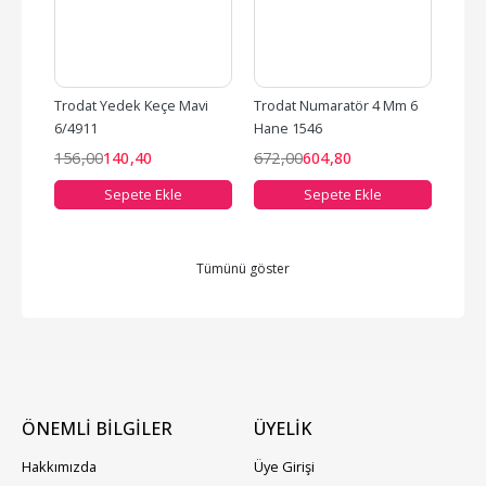
i 
Trodat Yedek Keçe Mavi 
Trodat Numaratör 4 Mm 6 
Trod
6/4911
Hane 1546
Hane
156
,00
140
,40
672
,00
604
,80
912
Sepete Ekle
Sepete Ekle
Tümünü göster
ÖNEMLİ BİLGİLER
ÜYELIK
Hakkımızda
Üye Girişi