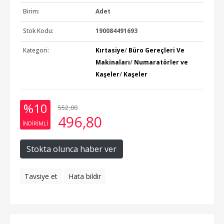
Birim:
Adet
Stok Kodu:
190084491693
Kategori:
Kırtasiye
/
Büro Gereçleri Ve
Makinaları
/
Numaratörler ve
Kaşeler
/
Kaşeler
%10
552
,00
496
,80
INDIRIMLI
Stokta olunca haber ver
Tavsiye et
Hata bildir