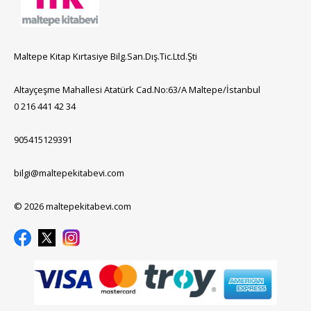
Maltepe Kitap Kırtasiye Bilg.San.Dış.Tic.Ltd.Şti
Altayçeşme Mahallesi Atatürk Cad.No:63/A Maltepe/İstanbul
0 216 441 42 34
905415129391
bilgi@maltepekitabevi.com
© 2026 maltepekitabevi.com