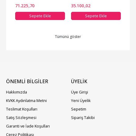
sk...
Siyah Harici Harddisk
Siyah Harici Harddisk
3.0 3.
71.225
,70
35.100
,02
59.1
Sepete Ekle
Sepete Ekle
Tümünü göster
ÖNEMLİ BİLGİLER
ÜYELIK
Hakkımızda
Üye Girişi
KVKK Aydınlatma Metni
Yeni Üyelik
Teslimat Koşulları
Sepetim
Satış Sözleşmesi
Sipariş Takibi
Garanti ve İade Koşulları
Çerez Politikası