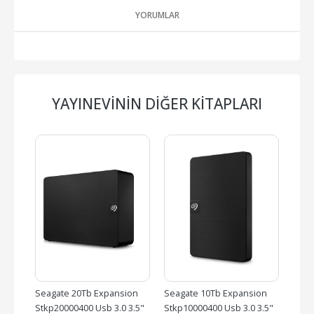
YORUMLAR
YAYINEVININ DIĞER KITAPLARI
Seagate 20Tb Expansion 
Seagate 10Tb Expansion 
Seag
24 
Stkp20000400 Usb 3.0 3.5" 
Stkp10000400 Usb 3.0 3.5" 
Desk