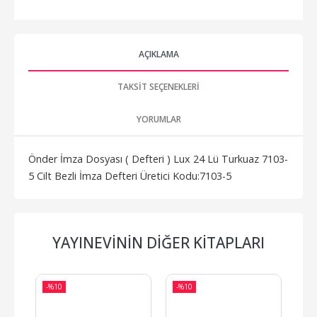
AÇIKLAMA
TAKSIT SEÇENEKLERI
YORUMLAR
Önder İmza Dosyası ( Defteri ) Lux 24 Lü Turkuaz 7103-
5 Cilt Bezli İmza Defteri Üretici Kodu:7103-5
YAYINEVININ DIĞER KITAPLARI
-%
10
-%
10
-%