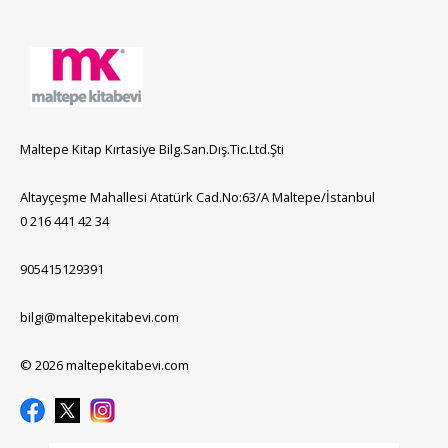
Maltepe Kitap Kırtasiye Bilg.San.Dış.Tic.Ltd.Şti
Altayçeşme Mahallesi Atatürk Cad.No:63/A Maltepe/İstanbul
0 216 441 42 34
905415129391
bilgi@maltepekitabevi.com
© 2026 maltepekitabevi.com