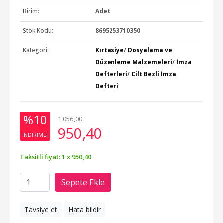
Birim:
Adet
Stok Kodu:
8695253710350
Kategori:
Kırtasiye
/
Dosyalama ve
Düzenleme Malzemeleri
/
İmza
Defterleri
/
Cilt Bezli İmza
Defteri
%10
1.056
,00
950
,40
INDIRIMLI
Taksitli fiyat: 1 x
950
,40
Sepete Ekle
Tavsiye et
Hata bildir