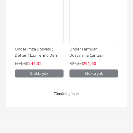
Önder İmza Dosyası ( 
Önder Fermuarlı 
Önde
Defteri ) Lüx Termo Deri 
Dosyalama Çantası 
Dosy
Kapaklı 12 Li Taba 7100-7
Raınbow Pembe 129
Raın
604
,80
544
,32
324
,00
291
,60
324
Stokta yok
Stokta yok
Tümünü göster