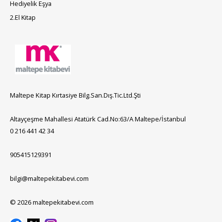
Hediyelik Eşya
2.El Kitap
Maltepe Kitap Kırtasiye Bilg.San.Dış.Tic.Ltd.Şti
Altayçeşme Mahallesi Atatürk Cad.No:63/A Maltepe/İstanbul
0 216 441 42 34
905415129391
bilgi@maltepekitabevi.com
© 2026 maltepekitabevi.com