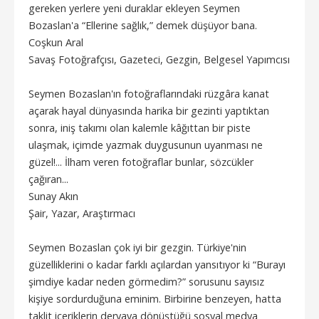
gereken yerlere yeni duraklar ekleyen Seymen
Bozaslan'a “Ellerine sağlık,” demek düşüyor bana.
Coşkun Aral
Savaş Fotoğrafçısı, Gazeteci, Gezgin, Belgesel Yapımcısı
Seymen Bozaslan'ın fotoğraflarındaki rüzgâra kanat
açarak hayal dünyasında harika bir gezinti yaptıktan
sonra, iniş takımı olan kalemle kâğıttan bir piste
ulaşmak, içimde yazmak duygusunun uyanması ne
güzel!... İlham veren fotoğraflar bunlar, sözcükler
çağıran...
Sunay Akın
Şair, Yazar, Araştırmacı
Seymen Bozaslan çok iyi bir gezgin. Türkiye'nin
güzelliklerini o kadar farklı açılardan yansıtıyor ki “Burayı
şimdiye kadar neden görmedim?” sorusunu sayısız
kişiye sordurduğuna eminim. Birbirine benzeyen, hatta
taklit içeriklerin deryaya dönüştüğü sosyal medya