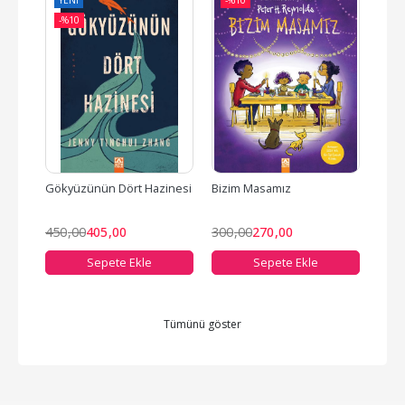
YENI
-%
10
-%
-%
10
Gökyüzünün Dört Hazinesi
Bizim Masamız
Anad
450
,00
405
,00
300
,00
270
,00
350
Sepete Ekle
Sepete Ekle
Tümünü göster