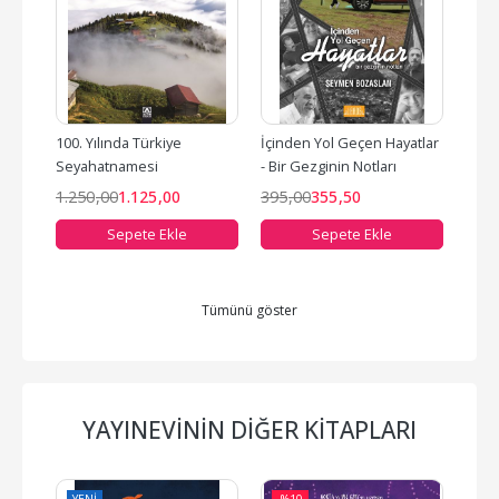
100. Yılında Türkiye 
İçinden Yol Geçen Hayatlar 
Türki
Seyahatnamesi
- Bir Gezginin Notları
1.250
,00
1.125
,00
395
,00
355
,50
989
Sepete Ekle
Sepete Ekle
Tümünü göster
YAYINEVININ DIĞER KITAPLARI