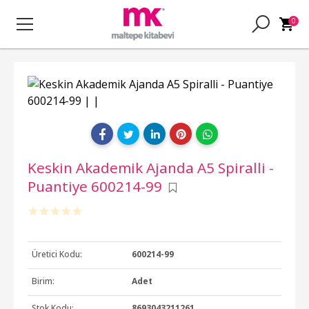
0
Keskin Akademik Ajanda A5 Spiralli -
Puantiye 600214-99
Üretici Kodu:
600214-99
Birim:
Adet
Stok Kodu:
8693043211261