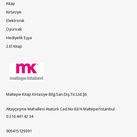
Kitap
Kırtasiye
Elektronik
Oyuncak
Hediyelik Eşya
2.El Kitap
Maltepe Kitap Kırtasiye Bilg.San.Dış.Tic.Ltd.Şti
Altayçeşme Mahallesi Atatürk Cad.No:63/A Maltepe/İstanbul
0 216 441 42 34
905415129391