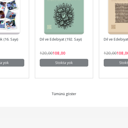
 (16. Sayı)
Dil ve Edebiyat (192. Sayı)
Dil ve Edebiyat
120
,00
108
,00
120
,00
108
,0
a yok
Stokta yok
Stokt
Tümünü göster