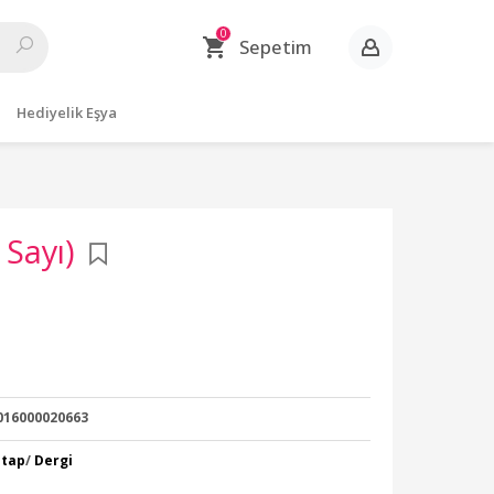
0
Sepetim
Hediyelik Eşya
 Sayı)
016000020663
itap
/
Dergi