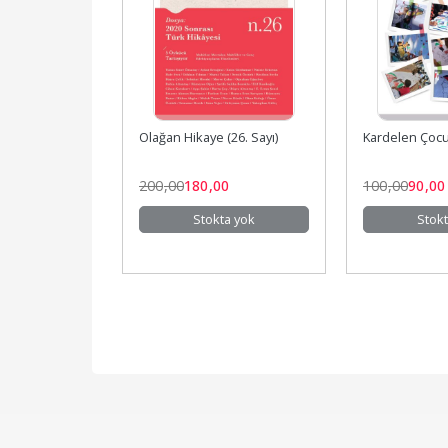
. Sayı)
Olağan Hikaye (26. Sayı)
Kardelen Çocuk
0
200
,00
180
,00
100
,00
90
,00
a yok
Stokta yok
Stokt