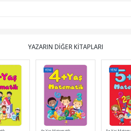
YAZARIN DIĞER KITAPLARI
YENI
YENI
tik
4+ Yaş Matematik
5+ Yaş Matema