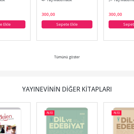
300
,00
300
,00
e Ekle
Sepete Ekle
Sepet
Tümünü göster
YAYINEVININ DIĞER KITAPLARI
-%
10
-%
10