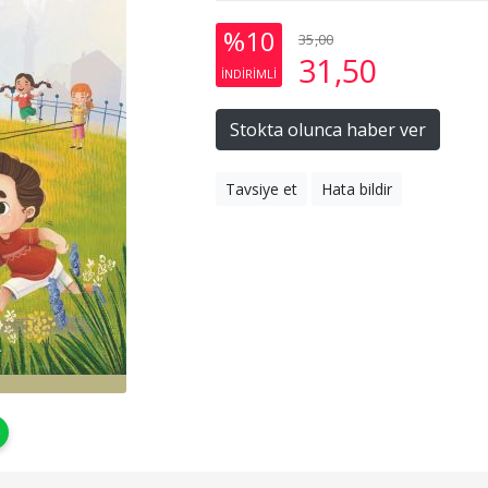
%10
35
,00
31
,50
INDIRIMLI
Stokta olunca haber ver
Tavsiye et
Hata bildir