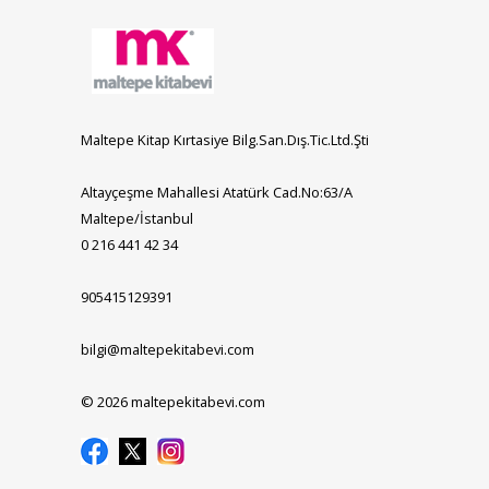
Maltepe Kitap Kırtasiye Bilg.San.Dış.Tic.Ltd.Şti
Altayçeşme Mahallesi Atatürk Cad.No:63/A
Maltepe/İstanbul
0 216 441 42 34
905415129391
bilgi@maltepekitabevi.com
© 2026 maltepekitabevi.com