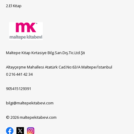
2.El Kitap
Maltepe Kitap Kırtasiye Bilg.San.Dış.Tic.Ltd.Şti
Altayçeşme Mahallesi Atatürk Cad.No:63/A Maltepe/İstanbul
0 216 441 42 34
905415129391
bilgi@maltepekitabevi.com
© 2026 maltepekitabevi.com