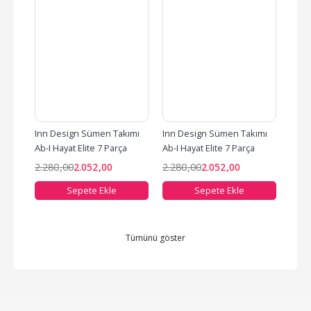
arça 
Inn Design Sümen Takımı 
Inn Design Sümen Takımı 
Inn 
Ab-I Hayat Elite 7 Parça 
Ab-I Hayat Elite 7 Parça 
Kalem
Taba Inn-Es-1012
Bordo Inn-Es-1011
Deri 
2.280
,00
2.052
,00
2.280
,00
2.052
,00
876
Sepete Ekle
Sepete Ekle
Tümünü göster