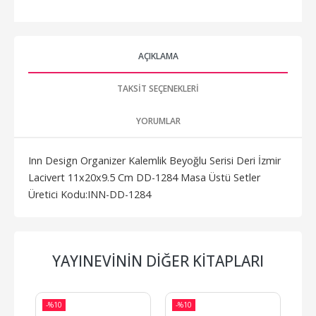
AÇIKLAMA
TAKSIT SEÇENEKLERI
YORUMLAR
Inn Design Organizer Kalemlik Beyoğlu Serisi Deri İzmir
Lacivert 11x20x9.5 Cm DD-1284 Masa Üstü Setler
Üretici Kodu:INN-DD-1284
YAYINEVININ DIĞER KITAPLARI
-%
10
-%
10
-%