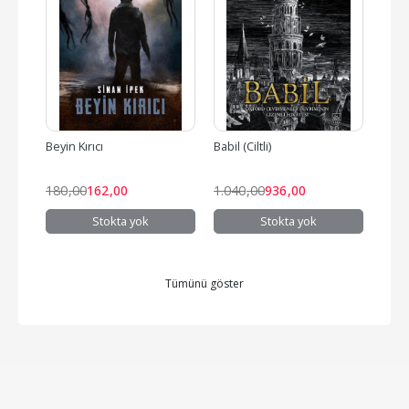
Beyin Kırıcı
Babil (Ciltli)
Sarı Y
180
,00
162
,00
1.040
,00
936
,00
870
Stokta yok
Stokta yok
Tümünü göster