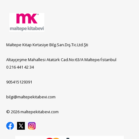
Maltepe Kitap Kırtasiye Bilg.San.Dış.Tic.Ltd.Şti
Altayçeşme Mahallesi Atatürk Cad.No:63/A Maltepe/İstanbul
0 216 441 42 34
905415129391
bilgi@maltepekitabevi.com
© 2026 maltepekitabevi.com