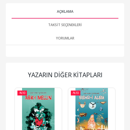
AÇIKLAMA
TAKSIT SEÇENEKLERI
YORUMLAR
YAZARIN DIĞER KITAPLARI
-%
10
-%
10
-%