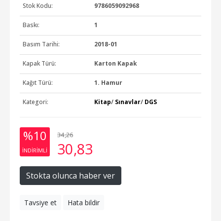
Stok Kodu:
9786059092968
Baskı:
1
Basım Tarihi:
2018-01
Kapak Türü:
Karton Kapak
Kağıt Türü:
1. Hamur
Kategori:
Kitap
/
Sınavlar
/
DGS
%10
34
,26
30
,83
INDIRIMLI
Stokta olunca haber ver
Tavsiye et
Hata bildir