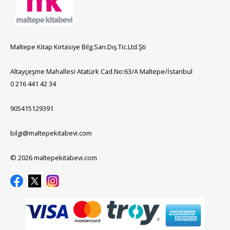
Maltepe Kitap Kırtasiye Bilg.San.Dış.Tic.Ltd.Şti
Altayçeşme Mahallesi Atatürk Cad.No:63/A Maltepe/İstanbul
0 216 441 42 34
905415129391
bilgi@maltepekitabevi.com
© 2026 maltepekitabevi.com