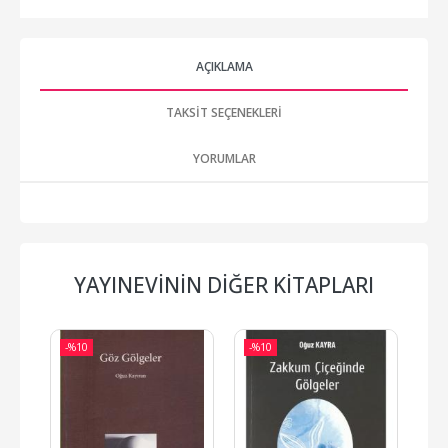
AÇIKLAMA
TAKSIT SEÇENEKLERI
YORUMLAR
YAYINEVININ DIĞER KITAPLARI
-%
10
-%
10
-%