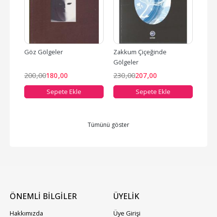
Göz Gölgeler
Zakkum Çiçeğinde 
Zorl
Gölgeler
200
,00
180
,00
230
,00
207
,00
200
Sepete Ekle
Sepete Ekle
Tümünü göster
ÖNEMLİ BİLGİLER
ÜYELIK
Hakkımızda
Üye Girişi