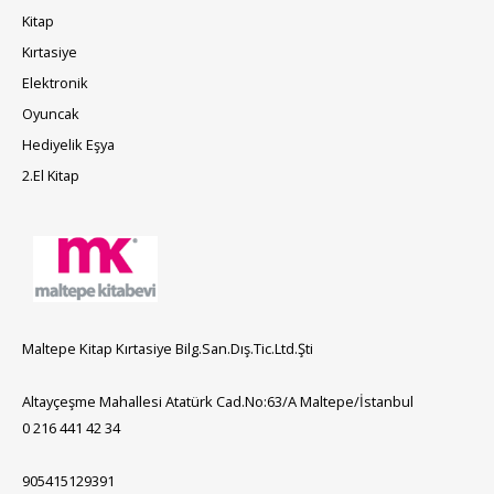
Kitap
Kırtasiye
Elektronik
Oyuncak
Hediyelik Eşya
2.El Kitap
Maltepe Kitap Kırtasiye Bilg.San.Dış.Tic.Ltd.Şti
Altayçeşme Mahallesi Atatürk Cad.No:63/A Maltepe/İstanbul
0 216 441 42 34
905415129391