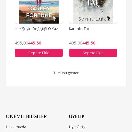
Her Şeyin Değiştiği O Yaz
Karanlık Taç
Jame
495
,00
445
,50
495
,00
445
,50
425
Sepete Ekle
Sepete Ekle
Tümünü göster
ÖNEMLİ BİLGİLER
ÜYELIK
Hakkımızda
Üye Girişi