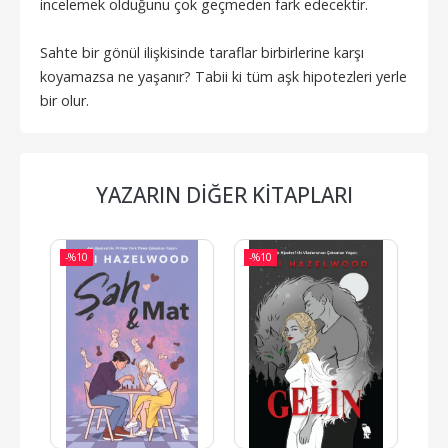
incelemek olduğunu çok geçmeden fark edecektir.
Sahte bir gönül ilişkisinde taraflar birbirlerine karşı
koyamazsa ne yaşanır? Tabii ki tüm aşk hipotezleri yerle
bir olur.
YAZARIN DIĞER KITAPLARI
-%
10
-%
10
-%