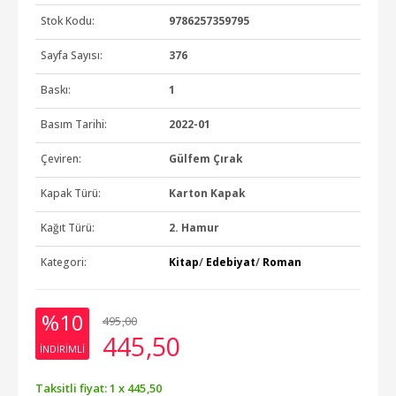
Stok Kodu:
9786257359795
Sayfa Sayısı:
376
Baskı:
1
Basım Tarihi:
2022-01
Çeviren:
Gülfem Çırak
Kapak Türü:
Karton Kapak
Kağıt Türü:
2. Hamur
Kategori:
Kitap
/
Edebiyat
/
Roman
%10
495
,00
445
,50
INDIRIMLI
Taksitli fiyat: 1 x
445
,50