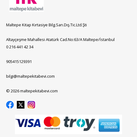
Maltepe Kitap Kırtasiye Bilg.San.Dış.Tic.Ltd.Şti
Altayçeşme Mahallesi Atatürk Cad.No:63/A Maltepe/İstanbul
0 216 441 42 34
905415129391
bilgi@maltepekitabevi.com
© 2026 maltepekitabevi.com