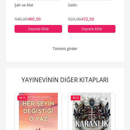
Şah ve Mat
Gelin
Aynı 
545
,00
490
,50
525
,00
472
,50
275
Sepete Ekle
Sepete Ekle
Tümünü göster
YAYINEVININ DIĞER KITAPLARI
-%
10
-%
10
-%