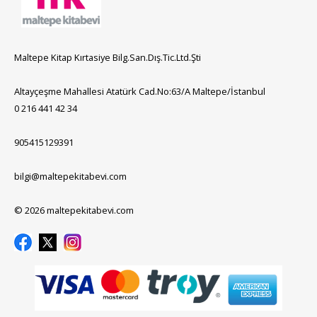
Maltepe Kitap Kırtasiye Bilg.San.Dış.Tic.Ltd.Şti
Altayçeşme Mahallesi Atatürk Cad.No:63/A Maltepe/İstanbul
0 216 441 42 34
905415129391
bilgi@maltepekitabevi.com
© 2026 maltepekitabevi.com