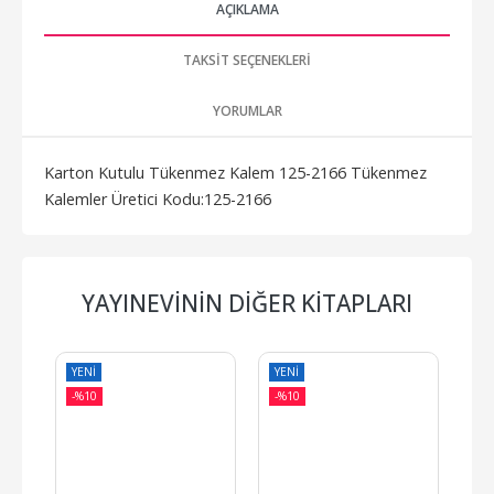
AÇIKLAMA
TAKSIT SEÇENEKLERI
YORUMLAR
Karton Kutulu Tükenmez Kalem 125-2166 Tükenmez
Kalemler Üretici Kodu:125-2166
YAYINEVININ DIĞER KITAPLARI
YENI
YENI
YE
-%
10
-%
10
-%