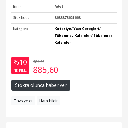
Birim:
Adet
Stok Kodu:
8683873621668
Kategori:
Kırtasiye
/
Yazı Gereçleri
/
Tükenmez Kalemler
/
Tükenmez
Kalemler
%10
984
,00
885
,60
INDIRIMLI
Stokta olunca haber ver
Tavsiye et
Hata bildir