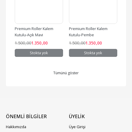
Premium Roller Kalem 
Premium Roller Kalem 
Prem
Kutulu-Açık Mavi
Kutulu-Pembe
Kutu
1.500
,00
1.350
,00
1.500
,00
1.350
,00
1.50
Stokta yok
Stokta yok
Tümünü göster
ÖNEMLİ BİLGİLER
ÜYELIK
Hakkımızda
Üye Girişi