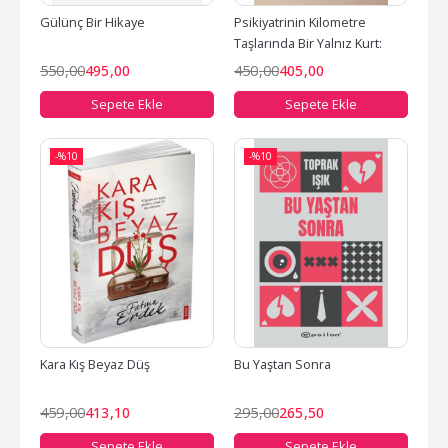
Gülünç Bir Hikaye
Psikiyatrinin Kilometre 
Taşlarında Bir Yalnız Kurt: 
Giritli Rasim Adasal
550
,00
495
,00
450
,00
405
,00
Sepete Ekle
Sepete Ekle
-%
10
-%
10
Kara Kış Beyaz Düş
Bu Yaştan Sonra
459
,00
413
,10
295
,00
265
,50
Sepete Ekle
Sepete Ekle