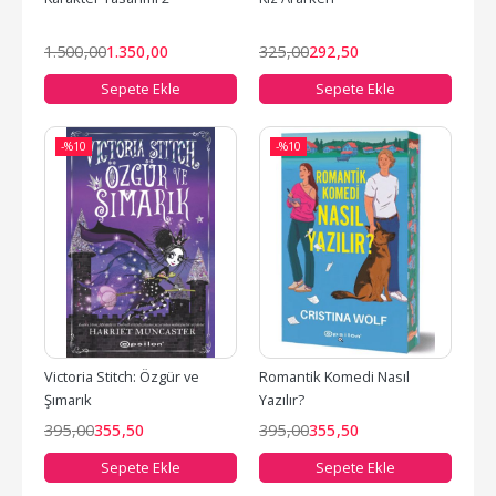
1.500
,00
1.350
,00
325
,00
292
,50
Sepete Ekle
Sepete Ekle
-%
10
-%
10
Victoria Stitch: Özgür ve 
Romantik Komedi Nasıl 
Şımarık
Yazılır?
395
,00
355
,50
395
,00
355
,50
Sepete Ekle
Sepete Ekle