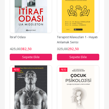
İtiraf Odası
Terapist Kılavuzları 1 - Hayatı 
Anlamak Serisi
425
,00
382
,50
325
,00
292
,50
Sepete Ekle
Sepete Ekle
-%
10
-%
10