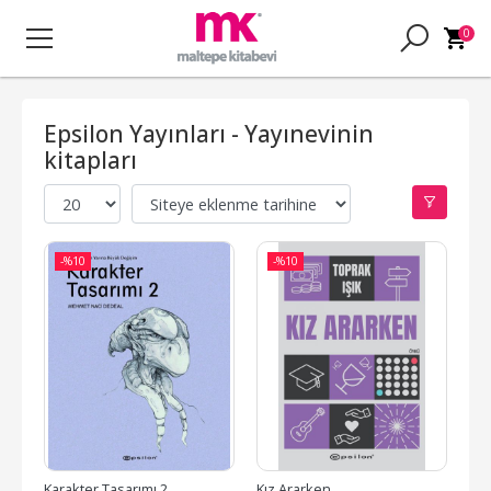
0
Epsilon Yayınları - Yayınevinin
kitapları
-%
10
-%
10
Karakter Tasarımı 2
Kız Ararken