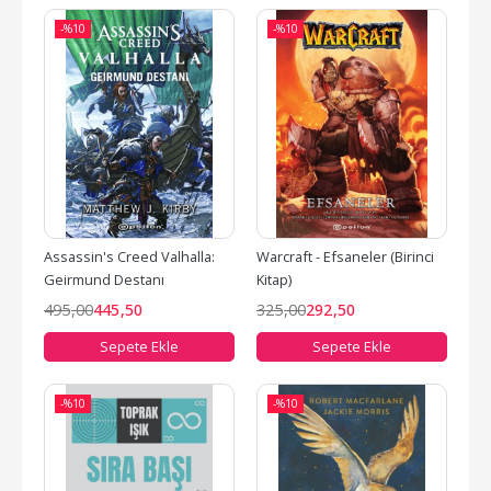
-%
10
-%
10
Assassin's Creed Valhalla: 
Warcraft - Efsaneler (Birinci 
Geirmund Destanı
Kitap)
495
,00
445
,50
325
,00
292
,50
Sepete Ekle
Sepete Ekle
-%
10
-%
10