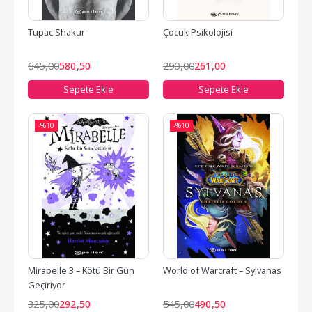
Tupac Shakur
Çocuk Psikolojisi
645
,00
580
,50
290
,00
261
,00
Sepete Ekle
Sepete Ekle
-%
10
-%
10
Mirabelle 3 – Kötü Bir Gün 
World of Warcraft – Sylvanas
Geçiriyor
325
,00
292
,50
545
,00
490
,50