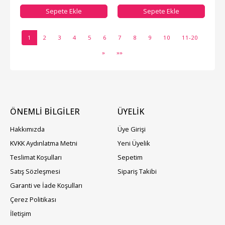
Sepete Ekle
Sepete Ekle
1
2
3
4
5
6
7
8
9
10
11-20
»
»»
ÖNEMLİ BİLGİLER
ÜYELIK
Hakkımızda
Üye Girişi
KVKK Aydınlatma Metni
Yeni Üyelik
Teslimat Koşulları
Sepetim
Satış Sözleşmesi
Sipariş Takibi
Garanti ve İade Koşulları
Çerez Politikası
İletişim