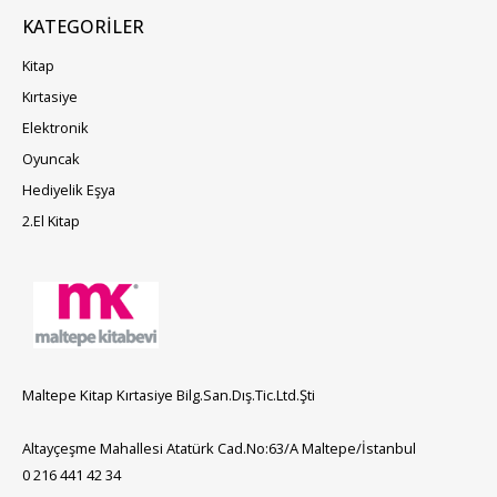
KATEGORILER
Kitap
Kırtasiye
Elektronik
Oyuncak
Hediyelik Eşya
2.El Kitap
Maltepe Kitap Kırtasiye Bilg.San.Dış.Tic.Ltd.Şti
Altayçeşme Mahallesi Atatürk Cad.No:63/A Maltepe/İstanbul
0 216 441 42 34