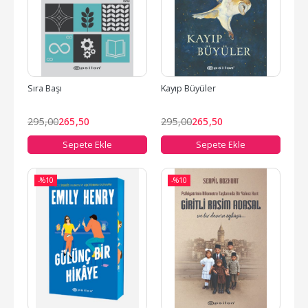
Sıra Başı
Kayıp Büyüler
295
,00
265
,50
295
,00
265
,50
Sepete Ekle
Sepete Ekle
-%
10
-%
10