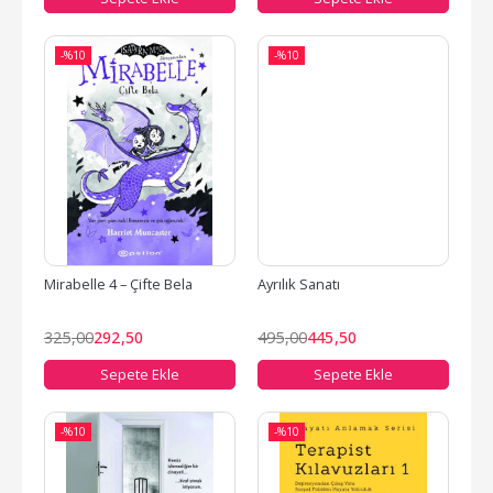
-%
10
-%
10
Mirabelle 4 – Çifte Bela
Ayrılık Sanatı
325
,00
292
,50
495
,00
445
,50
Sepete Ekle
Sepete Ekle
-%
10
-%
10